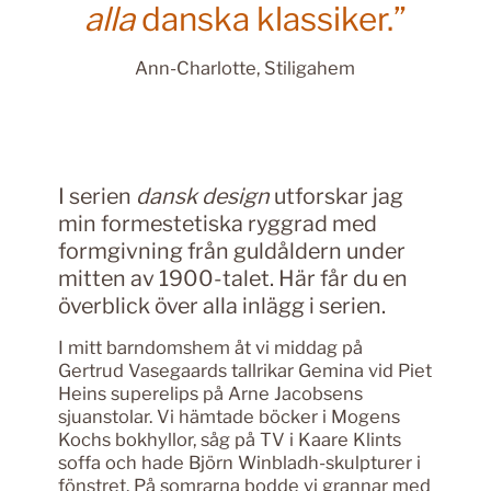
alla
danska klassiker.”
Ann-Charlotte, Stiligahem
I serien
dansk design
utforskar jag
min formestetiska ryggrad med
formgivning från guldåldern under
mitten av 1900-talet. Här får du en
överblick över alla inlägg i serien.
I mitt barndomshem åt vi middag på
Gertrud Vasegaards tallrikar Gemina vid Piet
Heins superelips på Arne Jacobsens
sjuanstolar. Vi hämtade böcker i Mogens
Kochs bokhyllor, såg på TV i Kaare Klints
soffa och hade Björn Winbladh-skulpturer i
fönstret. På somrarna bodde vi grannar med