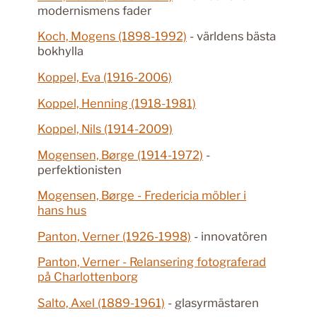
modernismens fader
Koch, Mogens (1898-1992)
- världens bästa
bokhylla
Koppel, Eva (1916-2006)
Koppel, Henning (1918-1981)
Koppel, Nils (1914-2009)
Mogensen, Børge (1914-1972)
-
perfektionisten
Mogensen, Børge - Fredericia möbler i
hans hus
Panton, Verner (1926-1998)
- innovatören
Panton, Verner - Relansering fotograferad
på Charlottenborg
Salto, Axel (1889-1961)
- glasyrmästaren