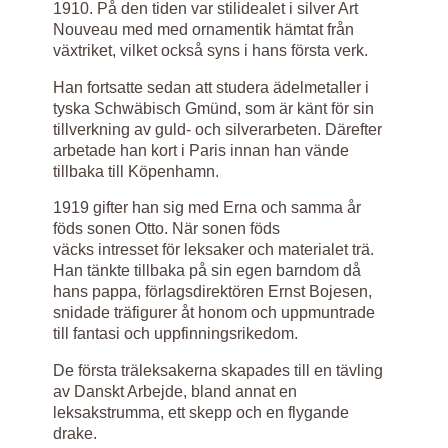
1910. På den tiden var stilidealet i silver Art
Nouveau med med ornamentik hämtat från
växtriket, vilket också syns i hans första verk.
Han fortsatte sedan att studera ädelmetaller i
tyska Schwäbisch Gmünd, som är känt för sin
tillverkning av guld- och silverarbeten. Därefter
arbetade han kort i Paris innan han vände
tillbaka till Köpenhamn.
1919 gifter han sig med Erna och samma år
föds sonen Otto. När sonen föds
väcks intresset för leksaker och materialet trä.
Han tänkte tillbaka på sin egen barndom då
hans pappa, förlagsdirektören Ernst Bojesen,
snidade träfigurer åt honom och uppmuntrade
till fantasi och uppfinningsrikedom.
De första träleksakerna skapades till en tävling
av Danskt Arbejde, bland annat en
leksakstrumma, ett skepp och en flygande
drake.