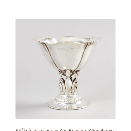
Skål på fot i silver av Kay Bojesen, Köpenhamn