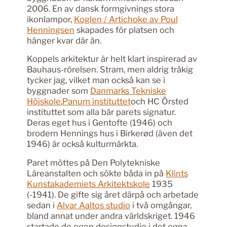
2006. En av dansk formgivnings stora
ikonlampor,
Koglen / Artichoke av Poul
Henningsen
skapades för platsen och
hänger kvar där än.
Koppels arkitektur är helt klart inspirerad av
Bauhaus-rörelsen. Stram, men aldrig tråkig
tycker jag, vilket man också kan se i
byggnader som
Danmarks Tekniske
Höjskole
,
Panum instituttet
och HC Örsted
instituttet som alla bär parets signatur.
Deras eget hus i Gentofte (1946) och
brodern Hennings hus i Birkerød (även det
1946) är också kulturmärkta.
Paret möttes på Den Polytekniske
Läreanstalten och sökte båda in på
Klints
Kunstakademiets Arkitektskole
1935
(-1941). De gifte sig året därpå och arbetade
sedan i
Alvar Aaltos studio
i två omgångar,
bland annat under andra världskriget. 1946
startade de egen designstudio i det egna