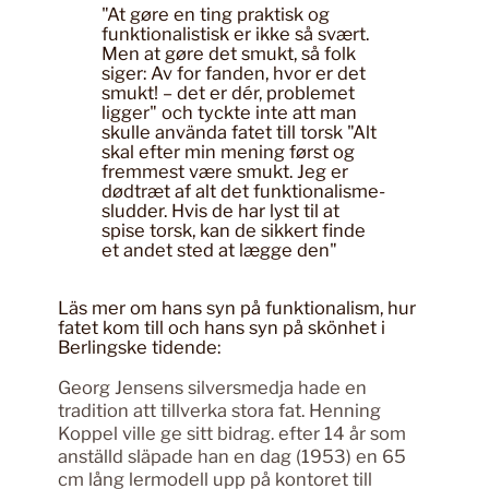
"At gøre en ting praktisk og
funktionalistisk er ikke så svært.
Men at gøre det smukt, så folk
siger: Av for fanden, hvor er det
smukt! – det er dér, problemet
ligger" och tyckte inte att man
skulle använda fatet till torsk "Alt
skal efter min mening først og
fremmest være smukt. Jeg er
dødtræt af alt det funktionalisme-
sludder. Hvis de har lyst til at
spise torsk, kan de sikkert finde
et andet sted at lægge den"
Läs mer om hans syn på funktionalism, hur
fatet kom till och hans syn på skönhet i
Berlingske tidende:
Georg Jensens silversmedja hade en
tradition att tillverka stora fat. Henning
Koppel ville ge sitt bidrag. efter 14 år som
anställd släpade han en dag (1953) en 65
cm lång lermodell upp på kontoret till