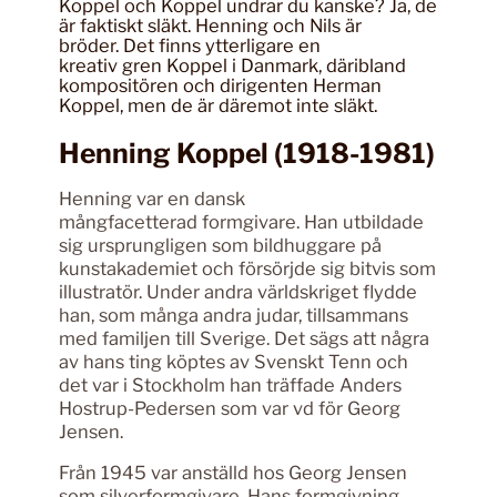
Koppel och Koppel undrar du kanske? Ja, de
är faktiskt släkt. Henning och Nils är
bröder. Det finns ytterligare en
kreativ gren Koppel i Danmark, däribland
kompositören och dirigenten Herman
Koppel, men de är däremot inte släkt.
Henning Koppel (1918-1981)
Henning var en dansk
mångfacetterad formgivare. Han utbildade
sig ursprungligen som bildhuggare på
kunstakademiet och försörjde sig bitvis som
illustratör. Under andra världskriget flydde
han, som många andra judar, tillsammans
med familjen till Sverige. Det sägs att några
av hans ting köptes av Svenskt Tenn och
det var i Stockholm han träffade Anders
Hostrup-Pedersen som var vd för Georg
Jensen.
Från 1945 var anställd hos Georg Jensen
som silverformgivare. Hans formgivning