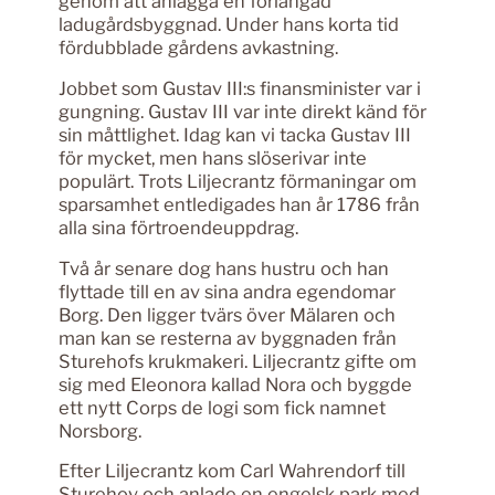
genom att anlägga en förlängad
ladugårdsbyggnad. Under hans korta tid
fördubblade gårdens avkastning.
Jobbet som Gustav III:s finansminister var i
gungning. Gustav III var inte direkt känd för
sin måttlighet. Idag kan vi tacka Gustav III
för mycket, men hans slöserivar inte
populärt. Trots Liljecrantz förmaningar om
sparsamhet entledigades han år 1786 från
alla sina förtroendeuppdrag.
Två år senare dog hans hustru och han
flyttade till en av sina andra egendomar
Borg. Den ligger tvärs över Mälaren och
man kan se resterna av byggnaden från
Sturehofs krukmakeri. Liljecrantz gifte om
sig med Eleonora kallad Nora och byggde
ett nytt Corps de logi som fick namnet
Norsborg.
Efter Liljecrantz kom Carl Wahrendorf till
Sturehov och anlade en engelsk park med