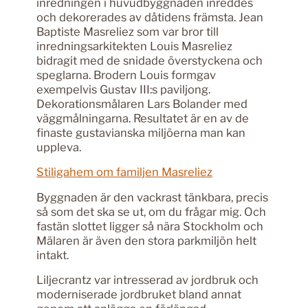
inredningen i huvudbyggnaden inreddes
och dekorerades av dåtidens främsta. Jean
Baptiste Masreliez som var bror till
inredningsarkitekten Louis Masreliez
bidragit med de snidade överstyckena och
speglarna. Brodern Louis formgav
exempelvis Gustav III:s paviljong.
Dekorationsmålaren Lars Bolander med
väggmålningarna. Resultatet är en av de
finaste gustavianska miljöerna man kan
uppleva.
Stiligahem om familjen Masreliez
Byggnaden är den vackrast tänkbara, precis
så som det ska se ut, om du frågar mig. Och
fastän slottet ligger så nära Stockholm och
Mälaren är även den stora parkmiljön helt
intakt.
Liljecrantz var intresserad av jordbruk och
moderniserade jordbruket bland annat