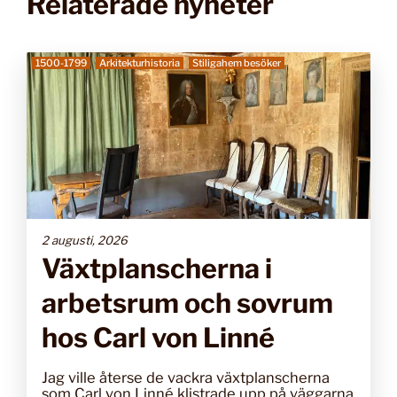
Relaterade nyheter
1500-1799
Arkitekturhistoria
Stiligahem besöker
2 augusti, 2026
Växtplanscherna i
arbetsrum och sovrum
hos Carl von Linné
Jag ville återse de vackra växtplanscherna
som Carl von Linné klistrade upp på väggarna