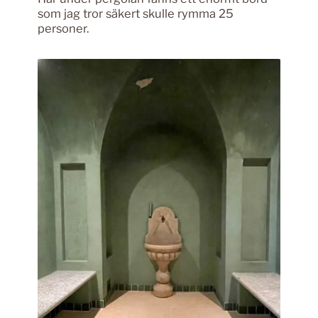
som jag tror säkert skulle rymma 25
personer.