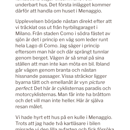
underbart hus. Det första inlägget kommer
därför att handla om huset i Menaggio.
Upplevelsen började nästan direkt efter att
vi tråcklat oss ut från hyrbilsgaraget i
Milano. Från staden Como i södra fästet av
sjön är det i princip en väg som leder runt
hela Lago di Como. Jag säger i princip
eftersom man här och där sprängt tunnlar
genom berget. Vägen är så smal på sina
ställen att man inte kan möta en bil. Ibland
går vägen genom branta och nästan
hissnande passager. Vissa sträckor ligger
byarna tätt och emellanåt är vyn
picture
perfect.
Det här är cyklisternas paradis och
motorcyklisternas. Man får inte ha bråttom
och det vill man inte heller. Här är själva
resan målet.
Vi hade hyrt ett hus på en kulle i Menaggio.
Trots att jag hade två kartläsare i bilen
missade vi den lilla avfarten och fick försöka