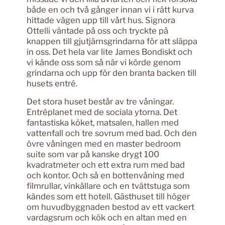
både en och två gånger innan vi i rätt kurva
hittade vägen upp till vårt hus. Signora
Ottelli väntade på oss och tryckte på
knappen till gjutjärnsgrindarna för att släppa
in oss. Det hela var lite James Bondiskt och
vi kände oss som så när vi körde genom
grindarna och upp för den branta backen till
husets entré.
Det stora huset består av tre våningar.
Entréplanet med de sociala ytorna. Det
fantastiska köket, matsalen, hallen med
vattenfall och tre sovrum med bad. Och den
övre våningen med en master bedroom
suite som var på kanske drygt 100
kvadratmeter och ett extra rum med bad
och kontor. Och så en bottenvåning med
filmrullar, vinkällare och en tvättstuga som
kändes som ett hotell. Gästhuset till höger
om huvudbyggnaden bestod av ett vackert
vardagsrum och kök och en altan med en