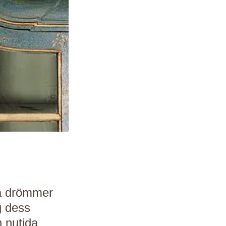
 så drömmer
ng dess
h nutida