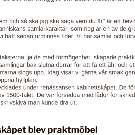
hem och så ska jag ska säga vem du är" är ett bevin
människans samlarkaraktär, som nog är en av de g
 haft sedan urminnes tider. Vi har samlat och förv
-talisterna, ja de med förmögenhet, skapade praktk
samlingar bak slutna dörrar för att få ett åh! och et
örrarna slogs upp. Idag visar vi gärna vår smak g
öppna hyllplan.
ecklades under renässansen kabinettskåpet. De först
n av 1500-talet. De var försedda med lådor för skri
 skrivskiva man kunde dra ut.
skåpet blev praktmöbel