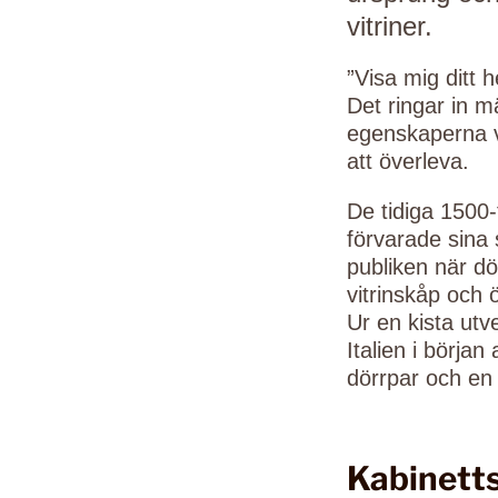
vitriner.
”Visa mig ditt 
Det ringar in 
egenskaperna vi
att överleva.
De tidiga 1500
förvarade sina 
publiken när d
vitrinskåp och 
Ur en kista utv
Italien i börja
dörrpar och en
Kabinett