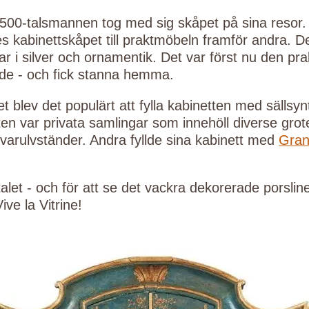
500-talsmannen tog med sig skåpet på sina resor
es kabinettskåpet till praktmöbeln framför andra. 
r i silver och ornamentik. Det var först nu den pra
ede - och fick stanna hemma.
t blev det populärt att fylla kabinetten med sällsyn
en var privata samlingar som innehöll diverse gro
varulvständer. Andra fyllde sina kabinett med
Gran
alet - och för att se det vackra dekorerade porslin
ive la Vitrine!