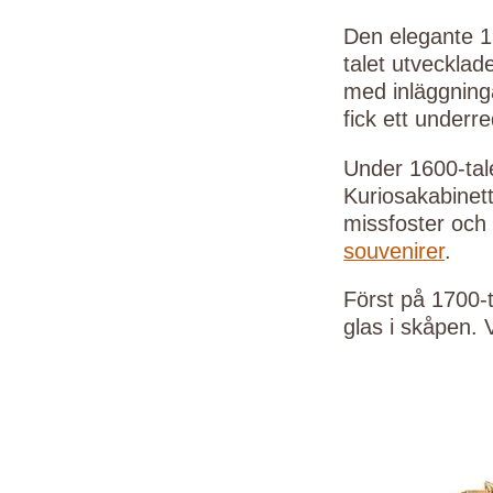
Den elegante 1
talet utvecklad
med inläggninga
fick ett underr
Under 1600-tale
Kuriosakabinett
missfoster och 
souvenirer
.
Först på 1700-t
glas i skåpen. V