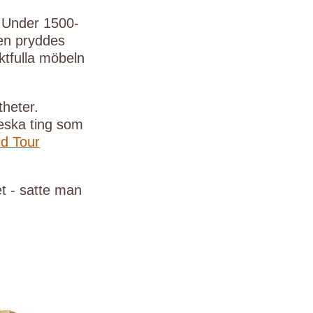
. Under 1500-
Den pryddes
ktfulla möbeln
theter.
teska ting som
d Tour
et - satte man