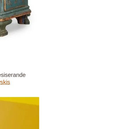
nesiserande
skis