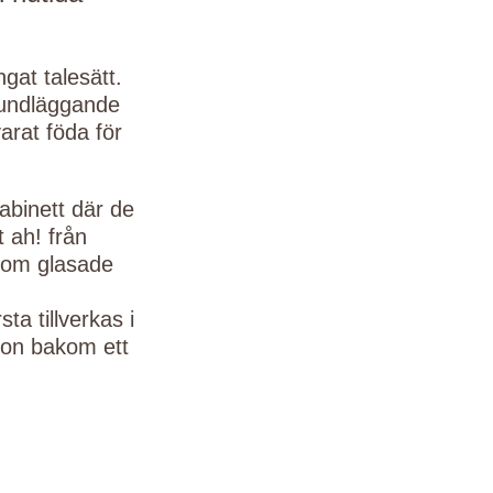
gat talesätt.
rundläggande
arat föda för
abinett där de
t ah! från
enom glasade
a tillverkas i
vdon bakom ett