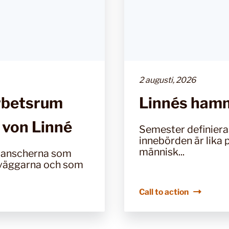
2 augusti, 2026
arbetsrum
Linnés ham
 von Linné
Semester definiera
innebörden är lika
människ...
planscherna som
å väggarna och som
Call to action