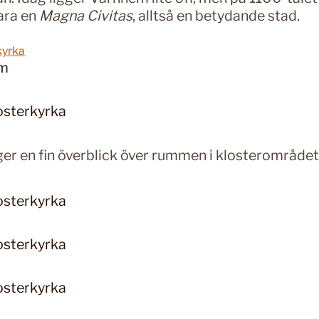
ara en
Magna Civitas
, alltså en betydande stad.
kyrka
em
ger en fin överblick över rummen i klosterområdet