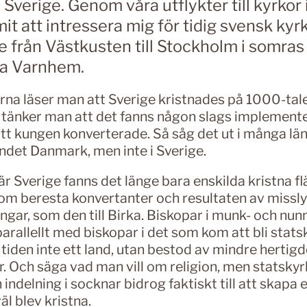
 Sverige. Genom våra utflykter till kyrkor
it att intressera mig för tidig svensk kyrk
te från Västkusten till Stockholm i somras
ka Varnhem.
erna läser man att Sverige kristnades på 1000-tal
tänker man att det fanns någon slags implement
tt kungen konverterade. Så såg det ut i många län
andet Danmark, men inte i Sverige.
är Sverige fanns det länge bara enskilda kristna f
om beresta konvertanter och resultaten av missl
ngar, som den till Birka. Biskopar i munk- och nu
arallellt med biskopar i det som kom att bli stats
 tiden inte ett land, utan bestod av mindre hertigd
r. Och säga vad man vill om religion, men statsky
 indelning i socknar bidrog faktiskt till att skapa e
äl blev kristna.