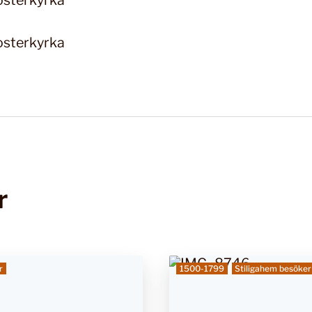
r
r
1500-1799
Stiligahem besöker