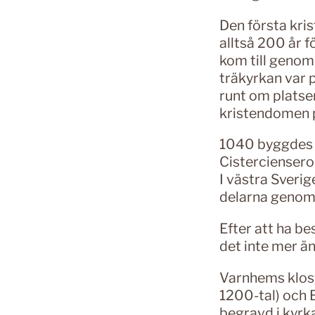
Den första kri
alltså 200 år f
kom till genom
träkyrkan var 
runt om platsen
kristendomen p
1040 byggdes 
Cisterciensero
I västra Sveri
delarna genom 
Efter att ha b
det inte mer ä
Varnhems klost
1200-tal) och B
begravd i kyrka