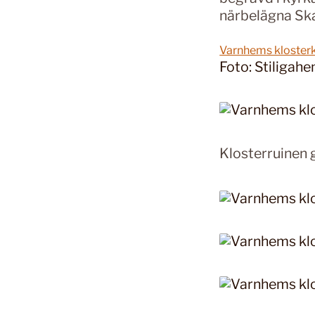
närbelägna Sk
Varnhems kloster
Foto: Stiligah
Klosterruinen 