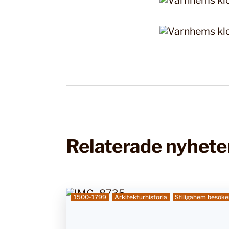
Relaterade nyhete
1500-1799
Arkitekturhistoria
Stiligahem besöke