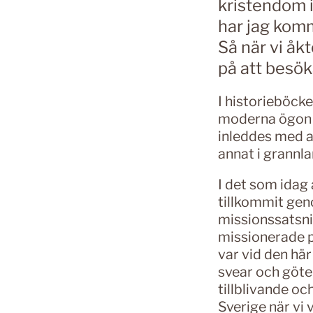
kristendom i
har jag komm
Så när vi åk
på att besö
I historieböck
moderna ögon 
inleddes med a
annat i grannl
I det som idag 
tillkommit gen
missionssatsni
missionerade p
var vid den här
svear och göte
tillblivande och
Sverige när vi v