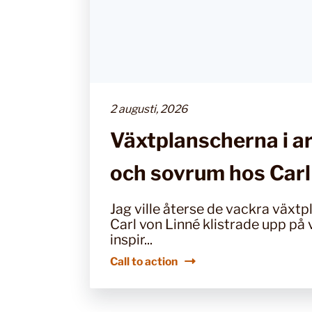
2 augusti, 2026
Växtplanscherna i 
och sovrum hos Carl
Jag ville återse de vackra växt
Carl von Linné klistrade upp p
inspir...
Call to action