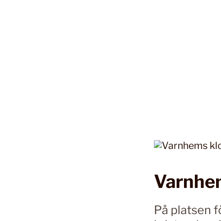
Varnhem
På platsen f