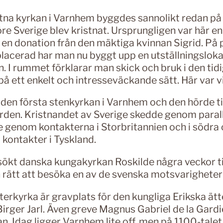
stna kyrkan i Varnhem byggdes sannolikt redan på
öre Sverige blev kristnat. Ursprungligen var här e
 en donation från den mäktiga kvinnan Sigrid. På 
placerad har man nu byggt upp en utställningsloka
. I rummet förklarar man skick och bruk i den tid
å ett enkelt och intresseväckande sätt. Här var v
den första stenkyrkan i Varnhem och den
hörde ti
rden. Kristnandet av Sverige skedde genom parall
ge genom kontakterna i Storbritannien och i södra
kontakter i Tyskland.
esökt danska kungakyrkan Roskilde några veckor t
n rätt att besöka en av de svenska motsvarigheter
erkyrka är gravplats för den kungliga Erikska ätt
irger Jarl. Även greve Magnus Gabriel de la Gardi
n. Idag ligger Varnhem lite off, men på 1100-talet