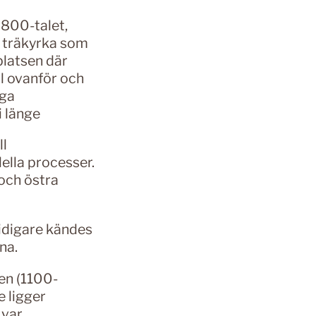
 800-talet,
n träkyrka som
platsen där
l ovanför och
iga
i länge
ll
ella processer.
 och östra
idigare kändes
na.
en (1100-
e ligger
 var