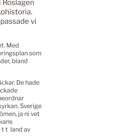
 i Roslagen
ohistoria.
 passade vi
et. Med
eringsplan som
der, bland
läckar. De hade
yckade
nneordnar
kyrkan. Sverige
ömen, ja ni vet
rkans
 t t land av