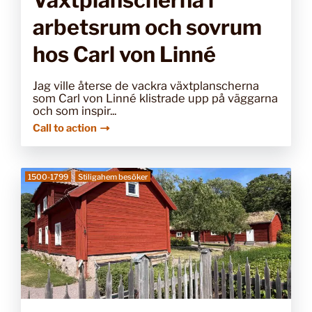
arbetsrum och sovrum
hos Carl von Linné
Jag ville återse de vackra växtplanscherna
som Carl von Linné klistrade upp på väggarna
och som inspir...
Call to action
1500-1799
Stiligahem besöker