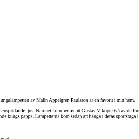
Kungalampetten av Malin Appelgren Paulsson är en favorit i mitt hem.
 gyllenspridande ljus. Namnet kommer av att Gustav V köpte två av de fö
ande kungs pappa. Lampetterna kom sedan att hänga i deras sportstuga i
ummet.