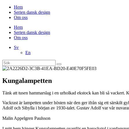
Hem
Serien dansk design
Om oss
Hem
Serien dansk design
Om oss
Sv
En
Kungalampetten
Tänk att tusen hammarslag i en urholkad ekstock kan bli så vackert. 
Vackrast är lampetten under hösten när den ger ifrån sig ett särskilt
Adolf och Sibylla i början av 1930-talet. Gustav Adolf var vår nuvar
Malin Appelgren Paulsson
I mitt hem hänger Kungalampetten ovanför en barockstol i vardagsr