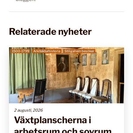
Relaterade nyheter
1500-1799
Arkitekturhistoria
Stiligahem besöker
2 augusti, 2026
Växtplanscherna i
arbetsrum och sovrum