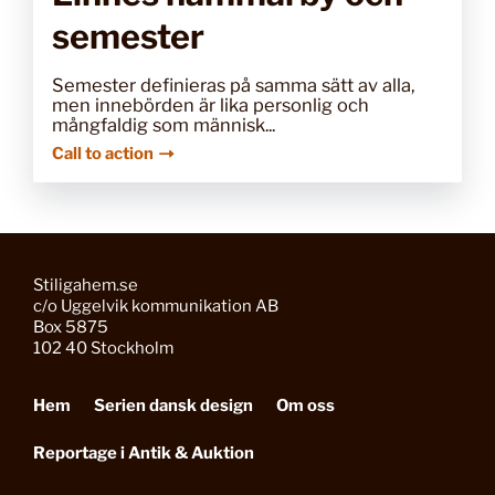
semester
Semester definieras på samma sätt av alla,
men innebörden är lika personlig och
mångfaldig som människ...
Call to action
Stiligahem.se
c/o Uggelvik kommunikation AB
Box 5875
102 40 Stockholm
Hem
Serien dansk design
Om oss
Reportage i Antik & Auktion