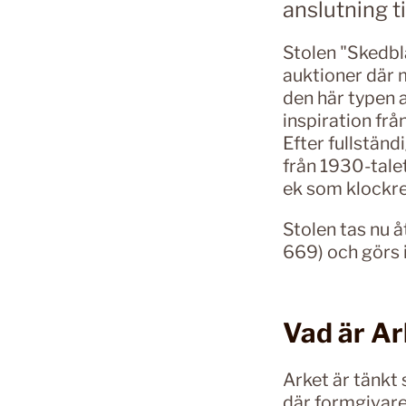
anslutning ti
Stolen "Skedbl
auktioner där 
den här typen 
inspiration från
Efter fullständi
från 1930-tale
ek som klockre
Stolen tas nu 
669) och görs i
Vad är Ar
Arket är tänkt
där formgivare 