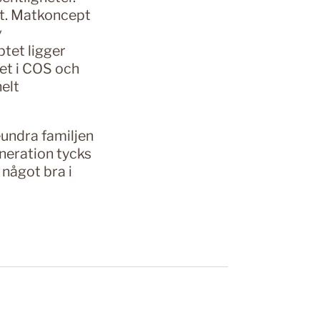
et. Matkoncept
v
tet ligger
net i COS och
helt
beundra familjen
eneration tycks
 något bra i