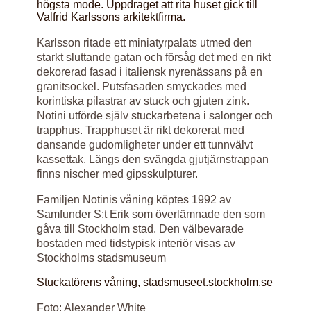
högsta mode. Uppdraget att rita huset gick till
Valfrid Karlssons arkitektfirma.
Karlsson ritade ett miniatyrpalats utmed den
starkt sluttande gatan och försåg det med en rikt
dekorerad fasad i italiensk nyrenässans på en
granitsockel. Putsfasaden smyckades med
korintiska pilastrar av stuck och gjuten zink.
Notini utförde själv stuckarbetena i salonger och
trapphus. Trapphuset är rikt dekorerat med
dansande gudomligheter under ett tunnvälvt
kassettak. Längs den svängda gjutjärnstrappan
finns nischer med gipsskulpturer.
Familjen Notinis våning köptes 1992 av
Samfunder S:t Erik som överlämnade den som
gåva till Stockholm stad. Den välbevarade
bostaden med tidstypisk interiör visas av
Stockholms stadsmuseum
Stuckatörens våning, stadsmuseet.stockholm.se
Foto: Alexander White