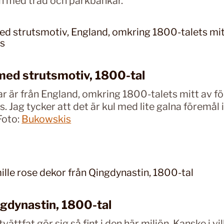
n med träd och parkbänkar.
med strutsmotiv, 1800-tal
ar är från England, omkring 1800-talets mitt av fö
. Jag tycker att det är kul med lite galna föremål 
 Foto:
Bukowskis
ngdynastin, 1800-tal
tvättfat gör sig så fint i den här miljön. Kanske i v