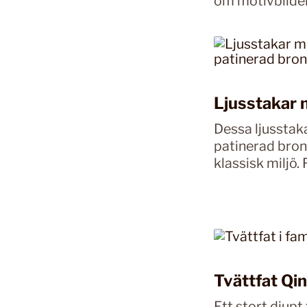
om motivbilde
Ljusstakar 
Dessa ljusstak
patinerad brons
klassisk miljö.
Tvättfat Qi
Ett stort djupt 