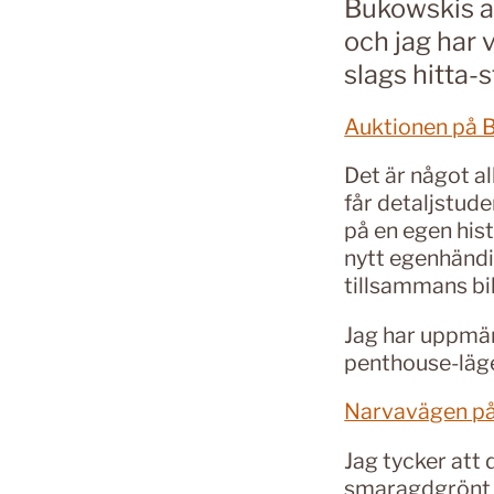
Bukowskis a
och jag har 
slags hitta-s
Auktionen på 
Det är något al
får detaljstud
på en egen his
nytt egenhändi
tillsammans bi
Jag har uppmä
penthouse-lägen
Narvavägen på
Jag tycker att
smaragdgrönt o