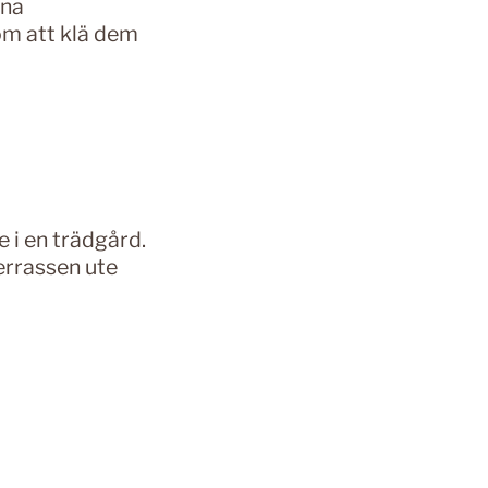
rna
om att klä dem
 i en trädgård.
errassen ute