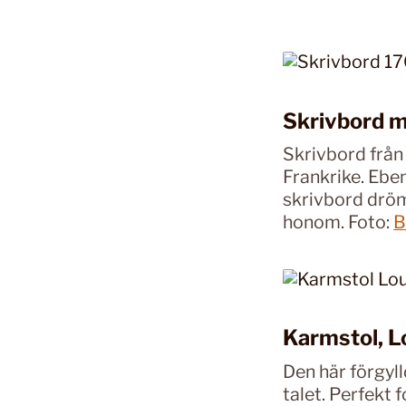
Skrivbord m
Skrivbord från 
Frankrike. Ebe
skrivbord dröm
honom. Foto:
B
Karmstol, Lo
Den här förgyl
talet. Perfekt 