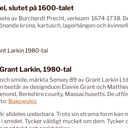
l, slutet på 1600-talet
ete av Burchardt Precht, verksam 1674-1738. De
krönande krona, kartusch, lagerhängen och kvinnofi
Grant Larkin, 1980-tal
 och smide, märkta Sensey 89 av Grant Larkin Lt
kin består av designduon Elainie Grant och Matthe
hmond, Berkshire county, Massachusetts. De utför
oto:
Bukowskis
är alldeles underbara. Trots sin strama form kan 
i smidet. Tycker väldigt mycket om dem. Tycker