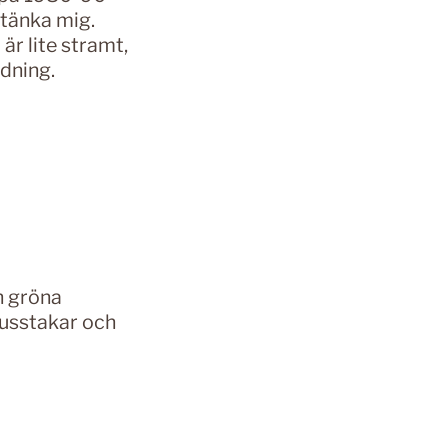
 tänka mig.
 är lite stramt,
ndning.
n gröna
jusstakar och