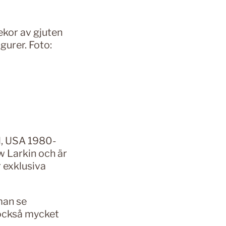
kor av gjuten
gurer. Foto:
d, USA 1980-
w Larkin och är
 exklusiva
man se
 också mycket