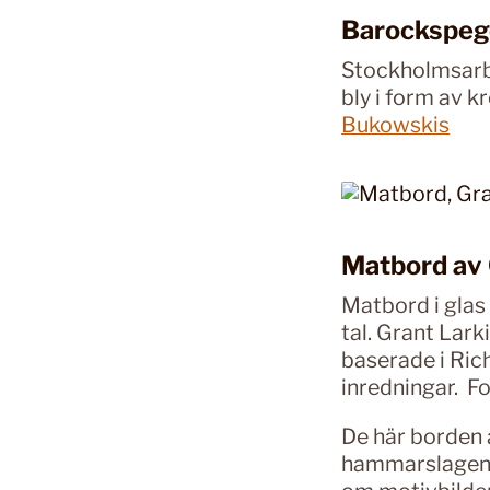
Barockspege
Stockholmsarb
bly i form av 
Bukowskis
Matbord av 
Matbord i glas
tal. Grant Lar
baserade i Ric
inredningar. F
De här borden 
hammarslagen 