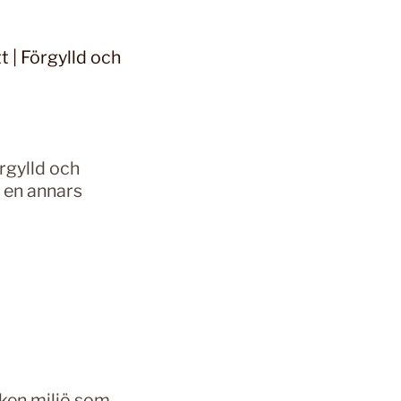
rgylld och
i en annars
ilken miljö som