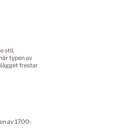
 stil,
här typen av
nlägget frestar
ten av 1700-