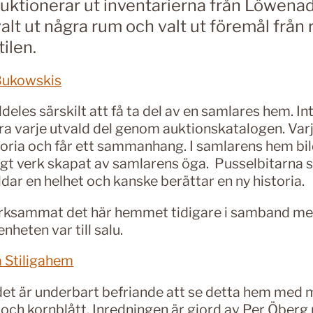
uktionerar ut inventarierna från Löwena
valt ut några rum och valt ut föremål från
tilen.
Bukowskis
ldeles särskilt att få ta del av en samlares hem. In
era varje utvald del genom auktionskatalogen. Var
toria och får ett sammanhang. I samlarens hem bil
gt verk skapat av samlarens öga. Pusselbitarna
ldar en helhet och kanske berättar en ny historia.
rksammat det här hemmet tidigare i samband me
heten var till salu.
 Stiligahem
 det är underbart befriande att se detta hem med 
ch kornblått. Inredningen är gjord av Per Öberg