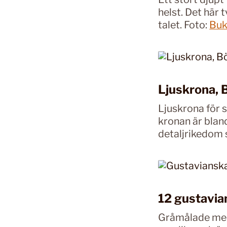
helst. Det här 
talet. Foto:
Buk
Ljuskrona, 
Ljuskrona för s
kronan är blan
detaljrikedom 
12 gustavia
Gråmålade med 