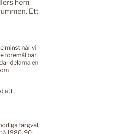
dlers hem
 rummen. Ett
te minst när vi
je föremål bär
dar delarna en
 som
d att
modiga färgval,
 på 1980-90-