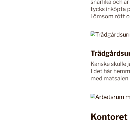
snarlika och är
tycks inköpta 
i ömsom rött o
Trädgårdsur
Kanske skulle j
I det här hemm
med matsalen i
Kontoret