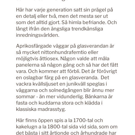
Här har varje generation satt sin prägel på
en detalj eller två, men det mesta ser ut
som det alltid gjort. Så himla befriande. Och
långt ifrån den ängsliga trendkänsliga
inredningsvärlden.
Aprikosfärgade väggar på glasverandan är
så mycket nittonhundrafemtio eller
möjligtvis åttiosex. Någon valde att måla
panelerna så någon gång och så har det fått
vara. Och kommer att förbli. Det är förövrigt
en oslagbar färg på en glasveranda. Det
vackra kvällsljuset en junikväll speglas i
väggarna och solnedgången blir ännu mer
sommar - än mer vidunderlig. Bänkarna är
fasta och kuddarna stora och klädda i
klassiska madrasstyg.
Här finns öppen spis a la 1700-tal och
kakelugn a la 1800-tal sida vid sida, som om
det bästa i sitt årtionde och århundrade har