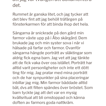
det.
Rummet är ganska litet, och jag tycker att
det blev fint att jag behöll träfärgen på
fönsterkarmen för att binda ihop det hela.
Sängarna är snickrade på den gård min
farmor växte upp på i Åbo skärgård. Dem
brukade jag och min syster sova i när vi
hälsade på farfar och farmor. Ovanför
sängarna hängde porträtt av släktingar som
aldrig fick egna barn. Jag vet att jag tänkte
att de fick vaka över oss istället. Porträtt har
alltid varit personligheter och inte ett dött
ting för mig. Jag pratar med mina porträtt
och de har synpunkter på sina placeringar
inbillar jag mig. Min farmor bäddade alltid
båt, dvs att filten spändes över bröstet. Som
barn tyckte jag att det var en mysig
kvällsritual att bli omstoppad och känna
doften av farmors goda nattkräm.