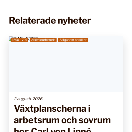
Relaterade nyheter
1500-1799
Arkitekturhistoria
Stiligahem besöker
2 augusti, 2026
Växtplanscherna i
arbetsrum och sovrum
hos Carl von Linné