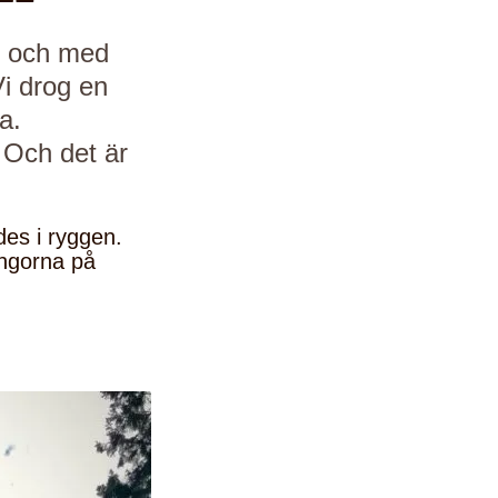
ll och med
i drog en
a.
 Och det är
es i ryggen.
ungorna på