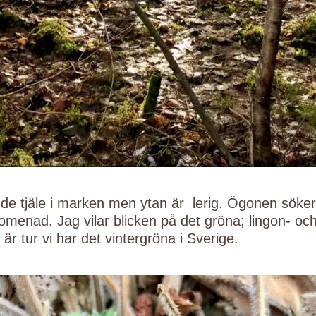
nde tjäle i marken men ytan är lerig. Ögonen söker
romenad. Jag vilar blicken på det gröna; lingon- oc
 är tur vi har det vintergröna i Sverige.