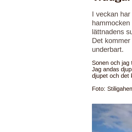
I veckan har
hammocken ha
lättnadens su
Det kommer b
underbart.
Sonen och jag 
Jag andas djup
djupet och det 
Foto: Stiligahe