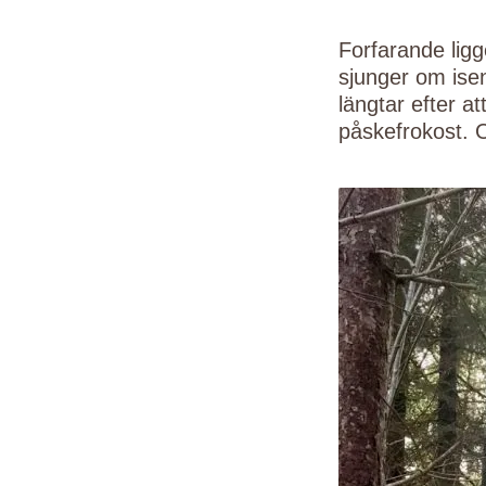
Forfarande ligg
sjunger om isen 
längtar efter a
påskefrokost.