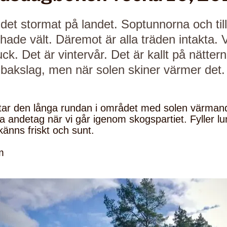
 det stormat på landet. Soptunnorna och ti
de vält. Däremot är alla träden intakta. V
ck. Det är vintervår. Det är kallt på nättern
akslag, men när solen skiner värmer det.
tar den långa rundan i området med solen värmand
a andetag när vi går igenom skogspartiet. Fyller l
känns friskt och sunt.
m