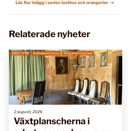
Läs fler inlägg i serien lusthus och orangerier
Relaterade nyheter
1500-1799
Arkitekturhistoria
Stiligahem besöker
2 augusti, 2026
Växtplanscherna i