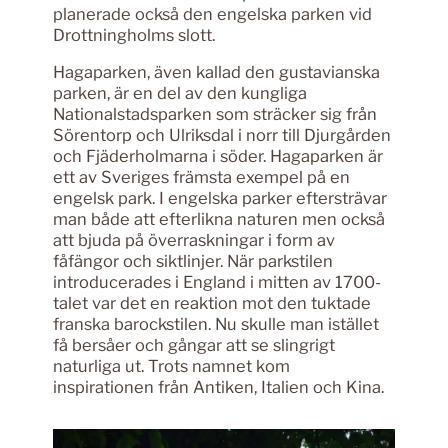
planerade också den engelska parken vid
Drottningholms slott.
Hagaparken, även kallad den gustavianska
parken, är en del av den kungliga
Nationalstadsparken som sträcker sig från
Sörentorp och Ulriksdal i norr till Djurgården
och Fjäderholmarna i söder. Hagaparken är
ett av Sveriges främsta exempel på en
engelsk park. I engelska parker eftersträvar
man både att efterlikna naturen men också
att bjuda på överraskningar i form av
fåfängor och siktlinjer. När parkstilen
introducerades i England i mitten av 1700-
talet var det en reaktion mot den tuktade
franska barockstilen. Nu skulle man istället
få bersåer och gångar att se slingrigt
naturliga ut. Trots namnet kom
inspirationen från Antiken, Italien och Kina.