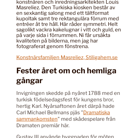
konstnären och inredningsarkitekten Louis
Masreliez. Den Turkiska kiosken består av
en sexkantig salong med ett tältformat
kupoltak samt tre rektangulära förrum med
entréer åt tre håll. Här råder symmetri. Helt
sagolikt vackra kakelugnar i vitt och guld, en
på varje sida i förrummen. Ni får ursäkta
kvaliteten på bilderna, men jag har
fotograferat genom fönstrena.
Konstnärsfamiljen Masreliez, Stiligahem.se
Fester året om och hemliga
gångar
Invigningen skedde på nyåret 1788 med en
turkisk födelsedagsfest för kungens bror,
hertig Karl. Nyårsaftonen året därpå hade
Carl Michael Bellmans pjäs "
Dramatiska
sammankomsten
" med skådespelare från
Dramaten premiär här.
Gustav III använde byggnaden för möten