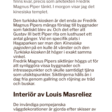
finns kvar, precis som arkitekten Fredrik
Magnus Piper tänkt. I morgon visar jag det
kinesiska templet.
Den turkiska kiosken är det enda av Fredrik
Magnus Pipers många förslag till byggnader
som faktiskt blev av. Och det efter att
Gustav III bett Piper rita om lusthuset ett
antal gånger. Vid en specifik plats i
Hagaparken ser man den
Kinesiska
pagoden
på en kulle åt vänster och den
Turkiska kiosken
åt höger i exakt samma
vinkel.
Fredrik Magnus Pipers siktlinjer höggs ut för
att synliggöra vissa byggnader och
intressepunkter och skulle samtidigt tjäna
som utsiktspunkter. Siktlinjerna hålls än i
dag fria genom gallring och röjning av träd
och buskar.
Interiör av Louis Masreliez
De invändiga pompejanska
väggdekorationer är gjorda efter skisser av