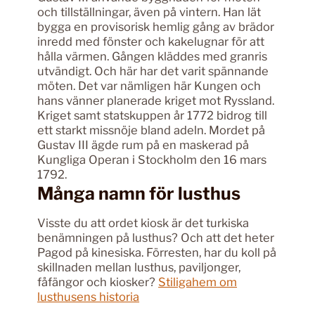
och tillställningar, även på vintern. Han lät
bygga en provisorisk hemlig gång av brädor
inredd med fönster och kakelugnar för att
hålla värmen. Gången kläddes med granris
utvändigt. Och här har det varit spännande
möten. Det var nämligen här Kungen och
hans vänner planerade kriget mot Ryssland.
Kriget samt statskuppen år 1772 bidrog till
ett starkt missnöje bland adeln. Mordet på
Gustav III ägde rum på en maskerad på
Kungliga Operan i Stockholm den 16 mars
1792.
Många namn för lusthus
Visste du att ordet kiosk är det turkiska
benämningen på lusthus? Och att det heter
Pagod på kinesiska. Förresten, har du koll på
skillnaden mellan lusthus, paviljonger,
fåfängor och kiosker?
Stiligahem om
lusthusens historia