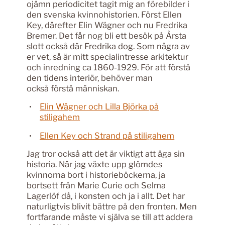
ojämn periodicitet tagit mig an förebilder i
den svenska kvinnohistorien. Först Ellen
Key, därefter Elin Wägner och nu Fredrika
Bremer. Det får nog bli ett besök på Årsta
slott också där Fredrika dog. Som några av
er vet, så är mitt specialintresse arkitektur
och inredning ca 1860-1929. För att förstå
den tidens interiör, behöver man
också förstå människan.
Elin Wägner och Lilla Björka på
stiligahem
Ellen Key och Strand på stiligahem
Jag tror också att det är viktigt att äga sin
historia. När jag växte upp glömdes
kvinnorna bort i historieböckerna, ja
bortsett från Marie Curie och Selma
Lagerlöf då, i konsten och ja i allt. Det har
naturligtvis blivit bättre på den fronten. Men
fortfarande måste vi själva se till att addera