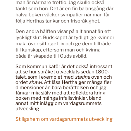
man är närmare trettio. Jag skulle också
tänkt som hon. Det är en fin balansgång där
halva boken väcker sympatier när man får
följa Herthas tankar och frispråkighet.
Den andra hälften visar på allt annat än ett
lyckligt slut. Budskapet är tydligt: ge kvinnor
makt över sitt eget liv och ge dem tillträde
till kunskap, eftersom man och kvinna
båda är skapade till Guds avbild.
Som kommunikatör är det också intressant
att se hur språket utvecklats sedan 1800-
talet, som i exemplet med
stadna
ovan och
ordet
shawl
. Att läsa Hertha ger många fler
dimensioner än bara berättelsen och jag
fångar mig själv med att reflektera kring
boken med många infallsvinklar, bland
annat mitt inlägg om vardagsrummets
utveckling.
Stiligahem om vardagsrummets utveckling