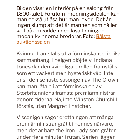
Bilden visar en Interiör på en salong från
1800-talet. Förutom inredningsidealen kan
man också utläsa hur man levde. Det är
ingen slump att det är mannen som håller
koll på omvärlden och läsa tidningen
medan kvinnorna broderar. Foto:
Bålsta
auktionssalen
Kvinnor framställs ofta förminskande i olika
sammanhang. I helgen plöjde vi Indiana
Jones där den kvinnliga birollen framställs
som ett vackert men hysteriskt våp. Inte
ens i den senaste säsongen av The Crown
kan man låta bli att förminska en av
Storbritanniens främsta premiärministrar
genom tiderna. Nä, inte Winston Churchill
förstås, utan Margret Thatcher.
Visserligen säger drottningen att många
premiärministrar gråtit i hennes närvaro,
men det är bara the Iron Lady som gråter
under flera minuter i rutan. Serien lägger