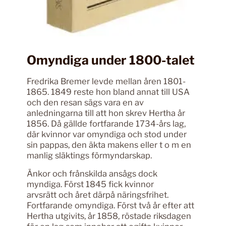
Omyndiga under 1800-talet
Fredrika Bremer levde mellan åren 1801-
1865. 1849 reste hon bland annat till USA
och den resan sägs vara en av
anledningarna till att hon skrev Hertha år
1856. Då gällde fortfarande 1734-års lag,
där kvinnor var omyndiga och stod under
sin pappas, den äkta makens eller t o m en
manlig släktings förmyndarskap.
Änkor och frånskilda ansågs dock
myndiga. Först 1845 fick kvinnor
arvsrätt och året därpå näringsfrihet.
Fortfarande omyndiga. Först två år efter att
Hertha utgivits, år 1858, röstade riksdagen