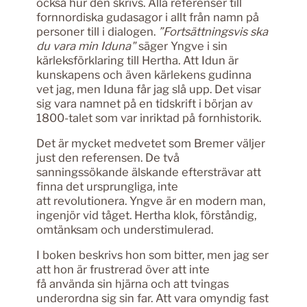
också hur den skrivs. Alla referenser till
fornnordiska gudasagor i allt från namn på
personer till i dialogen.
”Fortsättningsvis ska
du vara min Iduna"
säger Yngve i sin
kärleksförklaring till Hertha. Att Idun är
kunskapens och även kärlekens gudinna
vet jag, men Iduna får jag slå upp. Det visar
sig vara namnet på en tidskrift i början av
1800-talet som var inriktad på fornhistorik.
Det är mycket medvetet som Bremer väljer
just den referensen. De två
sanningssökande älskande eftersträvar att
finna det ursprungliga, inte
att revolutionera. Yngve är en modern man,
ingenjör vid tåget. Hertha klok, förståndig,
omtänksam och understimulerad.
I boken beskrivs hon som bitter, men jag ser
att hon är frustrerad över att inte
få använda sin hjärna och att tvingas
underordna sig sin far. Att vara omyndig fast