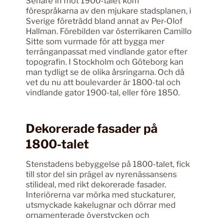
Senare in mot 1900-talet kom
förespråkarna av den mjukare stadsplanen, i
Sverige företrädd bland annat av Per-Olof
Hallman. Förebilden var österrikaren Camillo
Sitte som vurmade för att bygga mer
terränganpassat med vindlande gator efter
topografin. I Stockholm och Göteborg kan
man tydligt se de olika årsringarna. Och då
vet du nu att boulevarder är 1800-tal och
vindlande gator 1900-tal, eller före 1850.
Dekorerade fasader på
1800-talet
Stenstadens bebyggelse på 1800-talet, fick
till stor del sin prägel av nyrenässansens
stilideal, med rikt dekorerade fasader.
Interiörerna var mörka med stuckaturer,
utsmyckade kakelugnar och dörrar med
ornamenterade överstycken och