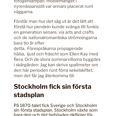
fotogenlampan. möblemanget i
nyrenässansstil var annars placerat runt
väggarna.
Förstår man hur det såg ut är det lätt att
förstå hur pendeln kunde svänga till funkis
en generation senare, via arts and crafts
och de nationalromantiska strömningarna
bara tio år efter
detta. Förespråkarna propagerade
hälsa, ljust och fräscht som Ellen Kay med
flera. Och de stora sommarvillorna byggdes
i skärgården. Jag kan skriva spaltmeter om
den här perioden runt förra sekelskiftet,
men det får jag återkomma till.
Stockholm fick sin första
stadsplan
På 1870-talet fick Sverige och Stockholm
sin första stadsplan. Stockholm växte som
bara den och det behövdes riktlinjer för