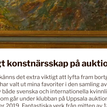
gt konstnärsskap på aukti
änns det extra viktigt att lyfta fram bor
 har valt ut mina favoriter i den samling a
 både svenska och internationella kvinnl
som går under klubban på Uppsala aukt
r 2019. Fantastiska verk från mitten av 