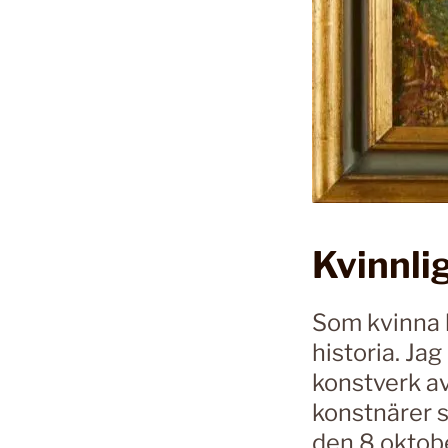
Kvinnli
Som kvinna k
historia. Jag
konstverk av
konstnärer 
den 8 oktobe