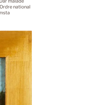
. Där målade
 Ordre national
ämsta