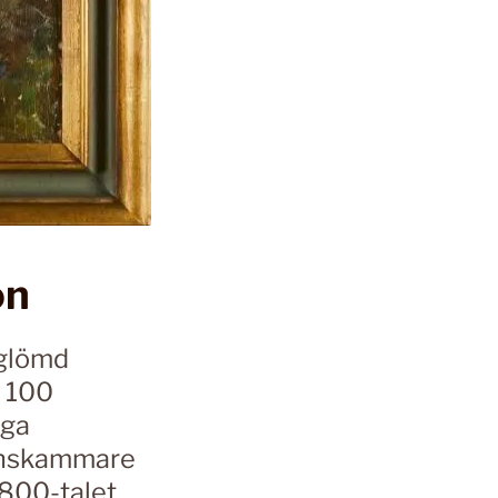
on
tglömd
v 100
iga
ionskammare
1800-talet