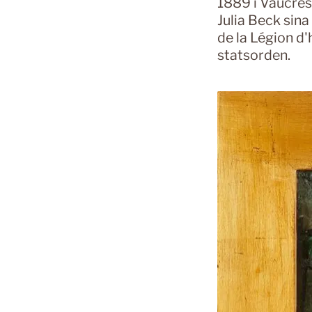
1889 i Vaucres
Julia Beck sina
de la Légion d
statsorden.