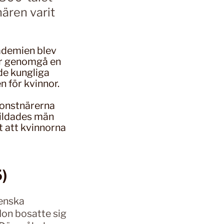
nären varit
ademien blev
ver genomgå en
de kungliga
 för kvinnor.
 konstnärerna
bildades män
t att kvinnorna
5)
venska
on bosatte sig