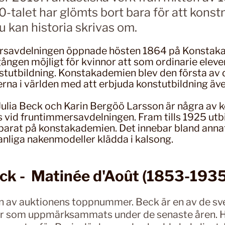
00-talet har glömts bort bara för att konst
u kan historia skrivas om.
rsavdelningen öppnade hösten 1864 på Konstak
 gången möjligt för kvinnor att som ordinarie ele
nstutbildning. Konstakademien blev den första av 
na i världen med att erbjuda konstutbildning även
, Julia Beck och Karin Bergöö Larsson är några av
 vid fruntimmersavdelningen. Fram tills 1925 ut
parat på konstakademien. Det innebar bland anna
anliga nakenmodeller klädda i kalsong.
Beck - Matinée d'Août (1853-193
n av auktionens toppnummer. Beck är en av de s
er som uppmärksammats under de senaste åren. H