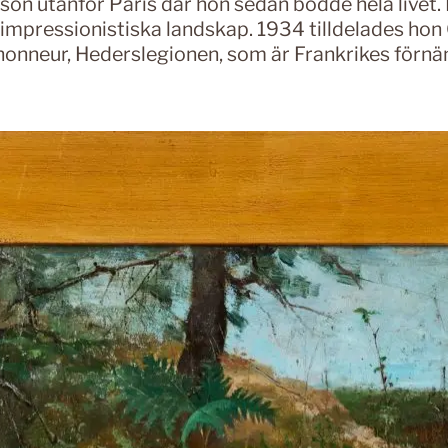
son utanför Paris där hon sedan bodde hela livet
 impressionistiska landskap. 1934 tilldelades hon
'honneur, Hederslegionen, som är Frankrikes förn