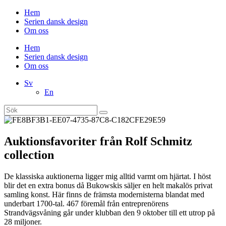
Hem
Serien dansk design
Om oss
Hem
Serien dansk design
Om oss
Sv
En
Auktionsfavoriter från Rolf Schmitz
collection
De klassiska auktionerna ligger mig alltid varmt om hjärtat. I höst
blir det en extra bonus då Bukowskis säljer en helt makalös privat
samling konst. Här finns de främsta modernisterna blandat med
underbart 1700-tal. 467 föremål från entreprenörens
Strandvägsvåning går under klubban den 9 oktober till ett utrop på
28 miljoner.