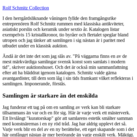
Rolf Schmitz Collection
I den herrgårdsliknande våningen fyllde den framgångsrike
entreprenören Rolf Schmitz rummen med klassiska antikviteter,
asiatiskt porslin och keramik under sextio år. Katalogen listar
exempelvis 15 kristallkronor, tio byråer och flertalet speglar bland
utropen och jag tänker att samlingen i sig nästan är i paritet med
utbudet under en klassisk auktion.
Ändå är det inte det som jag slås av. "På väggarna finns en av de
mest märkvärdiga samlingar svensk konst som samlats i modern
tid", skriver auktionshuset. Och det är också min sammanfattning
efter att ha bläddrat igenom katalogen. Schmitz valde gärna
avantgardister, till dem som låg i sin tids framkant vilket reflekteras i
samlingen. Imponerande, förstås.
Samlingen är starkare än det enskilda
Jag funderar ett tag på om en samling av verk kan bli starkare
tillsammans än var och en för sig. Här är varje verk ett mästerverk.
Ett livslångt "kuratorskap" gör att samlarens estetik smälter samman
med konstnärernas i en ny röd tråd. Jag har aldrig upplevt det så.
Varje verk blir en del av en ny berättelse, ett eget skapande som i det
här omfånget nästan är mer berörande än varje enskilt verk. Mäktigt.