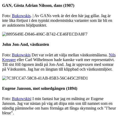
GAN, Gösta Adrian Nilsson, dans (1907)
Foto:
Bukowskis
. | Av GANs verk är det den här jag gillar. Jag är
inte lika förtjust i den typiskt modernistiska varianter som lär bli en
av auktionens höjdpunkter.
John Jon-And, västkusten
Foto:
Bukowskis
Det var svårt att välja mellan västkustmålarna.
Nils
Kreuger
eller Carl Wilhelmson hade kanske varit mer representativt.
Till sist föll ögonen ändå på Jon-And. Jag är uppvuxen med somrar
på Västkusten. Jag har en längtan till klippbad och västkustmiljöer.
Eugene Jansson, mot solnedgången (1894)
Foto:
Bukowskis
| I min fantasi har jag en målning av Eugene
Jansson. Jag var nästan på väg att döpa min son till namnet som en
ständig påminnelse om hans förmåga att fånga skymning och "l’heur
bleue".