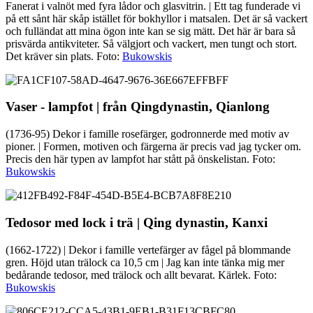
Fanerat i valnöt med fyra lådor och glasvitrin. | Ett tag funderade vi
på ett sånt här skåp istället för bokhyllor i matsalen. Det är så vackert
och fulländat att mina ögon inte kan se sig mätt. Det här är bara så
prisvärda antikviteter. Så välgjort och vackert, men tungt och stort.
Det kräver sin plats. Foto:
Bukowskis
Vaser - lampfot | från Qingdynastin, Qianlong
(1736-95) Dekor i famille rosefärger, godronnerde med motiv av
pioner. | Formen, motiven och färgerna är precis vad jag tycker om.
Precis den här typen av lampfot har stått på önskelistan. Foto:
Bukowskis
Tedosor med lock i trä | Qing dynastin, Kanxi
(1662-1722) | Dekor i famille vertefärger av fågel på blommande
gren. Höjd utan trälock ca 10,5 cm | Jag kan inte tänka mig mer
bedårande tedosor, med trälock och allt bevarat. Kärlek. Foto:
Bukowskis