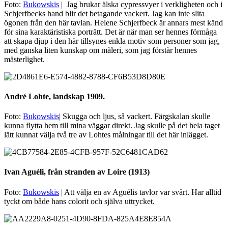
Foto:
Bukowskis
| Jag brukar älska cypressvyer i verkligheten och i
Schjerfbecks hand blir det betagande vackert. Jag kan inte slita
ögonen från den här tavlan. Helene Schjerfbeck är annars mest känd
för sina karaktäristiska porträtt. Det är när man ser hennes förmåga
att skapa djup i den här tillsynes enkla motiv som personer som jag,
med ganska liten kunskap om måleri, som jag förstår hennes
mästerlighet.
André Lohte, landskap 1909.
Foto:
Bukowskis
| Skugga och ljus, så vackert. Färgskalan skulle
kunna flytta hem till mina väggar direkt. Jag skulle på det hela taget
lätt kunnat välja två tre av Lohtes målningar till det här inlägget.
Ivan Aguéli, från stranden av Loire (1913)
Foto:
Bukowskis
| Att välja en av Aguélis tavlor var svårt. Har alltid
tyckt om både hans colorit och själva uttrycket.