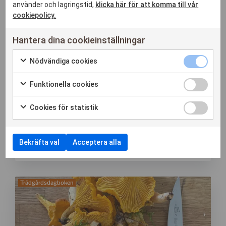
använder och lagringstid,
klicka här för att komma till vår
Stilhistoria
cookiepolicy.
Stiliga hem
Hantera dina cookieinställningar
Stiligahem besöker
Nödvändiga cookies
Trädgård och växter
Funktionella cookies
7 april, 2024
Trädgårdsdagboken
Vecka 14, 7 april 2024
Cookies för statistik
Trädgårdsdagboken vecka 14, 2024 Älskar den här
Utvalt
tiden på året när man fortfarande lever i tron på
att...
Bekräfta val
Acceptera alla
Läs hela inlägget
Trädgårdsdagboken