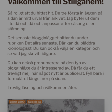
Välkommen till Stiligahem!
Så roligt att du hittat hit. De tre första inläggen på
sidan är mitt urval från arkivet. Jag byter ut dem
lite då och då och anpassar efter säsong eller
stämning.
Det senaste blogginlägget hittar du under
rubriken Det allra senaste. Där kan du bläddra
kronologiskt. Du kan också välja en kategori och
se vad jag skrivit tidigare.
Du kan också prenumerera på den typ av
blogginlägg du är intresserad av. Då får du ett
trevligt mejl när något nytt är publicerat. Fyll bara i
formuläret längst ner på sidan.
Trevlig läsning och välkommen åter.
1800-1899
Nu och då