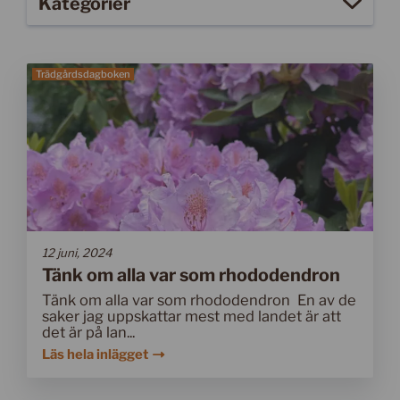
Kategorier
1100-1499
Trädgårdsdagboken
1500-1799
1800-1899
1900-1929
1930-1979
1980-2020
12 juni, 2024
Tänk om alla var som rhododendron
Allmänt
Tänk om alla var som rhododendron En av de
saker jag uppskattar mest med landet är att
Antikt och auktion
det är på lan...
Läs hela inlägget
Arkitekturhistoria
Danska klassiker