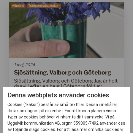
Allmänt
Trädgårdsdagboken
Designikoner
Fornasetti
Föremålet
Hos oss i stan
Hos oss på landet
1 maj, 2024
Sjösättning, Valborg och Göteborg
Kulturhistoria
Sjösättning, Valborg och Göteborg Jag är helt
dagvill efter en helg i Göteborg följt av
Min guide till
halvdagsledig...
Denna webbplats använder cookies
Läs hela inlägget
Nu och då
Cookies ("kakor") består av små textfiler. Dessa innehåller
data som lagras på din enhet. För att kunna placera vissa
Okategoriserade
typer av cookies behöver vi inhämta ditt samtycke. Vi på
Trädgårdsdagboken
Uggelvik kommunikation AB, orgnr. 559005-7492 använder oss
Samarbeten
av följande slags cookies. För att läsa mer om vilka cookies vi